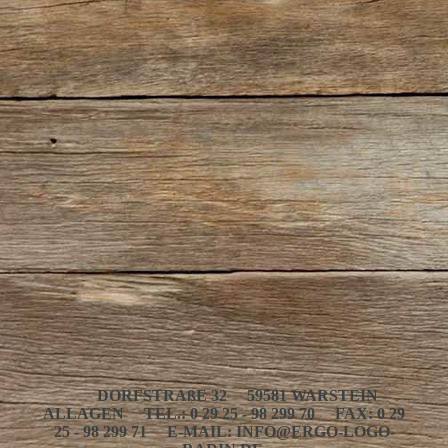
DORFSTRAßE 32 59581 WARSTEIN -
ALLAGEN TEL.: 0 29 25 - 98 299 70 FAX: 0 29
25 - 98 299 71 E-MAIL: INFO@ERGO-LOGO-