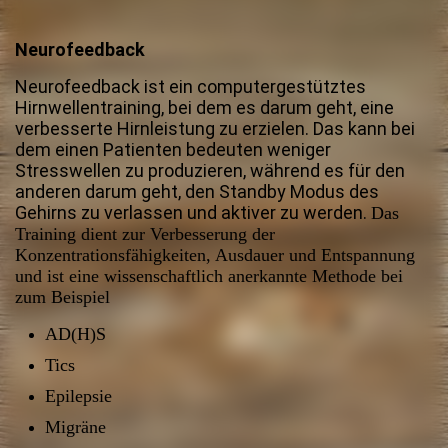
Neurofeedback
Neurofeedback ist ein computergestütztes
Hirnwellentraining, bei dem es darum geht, eine
verbesserte Hirnleistung zu erzielen. Das kann bei
dem einen Patienten bedeuten weniger
Stresswellen zu produzieren, während es für den
anderen darum geht, den Standby Modus des
Gehirns zu verlassen und aktiver zu werden.
Das
Training dient zur Verbesserung der
Konzentrationsfähigkeiten, Ausdauer und Entspannung
und ist eine wissenschaftlich anerkannte Methode bei
zum Beispiel
AD(H)S
Tics
Epilepsie
Migräne