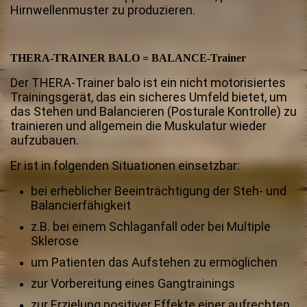
Hirnwellenmuster zu produzieren.
THERA-TRAINER BALO = BALANCE-Trainer
Der THERA-Trainer balo ist ein nicht motorisiertes
Trainingsgerät, das ein sicheres Umfeld bietet, um
das Stehen und Balancieren (Posturale Kontrolle) zu
trainieren und allgemein die Muskulatur wieder
aufzubauen.
Er ist in folgenden Situationen einsetzbar:
bei erheblicher Beeinträchtigung der Steh- und
Balancierfähigkeit
z.B. bei einem Schlaganfall oder bei Multiple
Sklerose
um Patienten das Aufstehen zu ermöglichen
zur Vorbereitung eines Gangtrainings
zur Erzielung positiver Effekte einer aufrechten